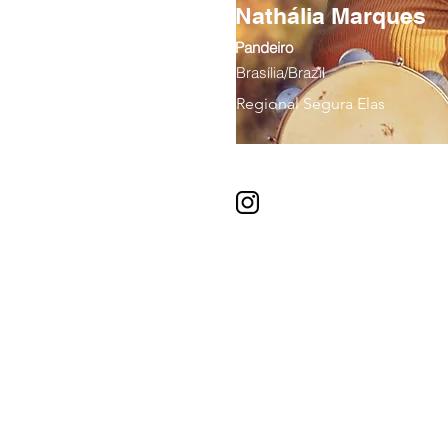
Nathália Marques
Pandeiro
Brasília/Brazil
Regional Segura Elas