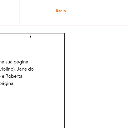
Radio
na sua página 
olino), Jane do 
) e Roberta 
página.